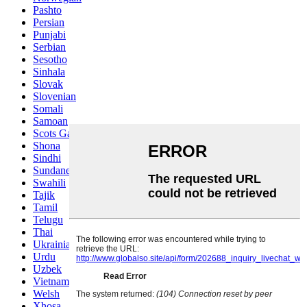
Pashto
Persian
Punjabi
Serbian
Sesotho
Sinhala
Slovak
Slovenian
Somali
Samoan
Scots Gaelic
Shona
Sindhi
Sundanese
Swahili
Tajik
Tamil
Telugu
Thai
Ukrainian
Urdu
Uzbek
Vietnamese
Welsh
Xhosa