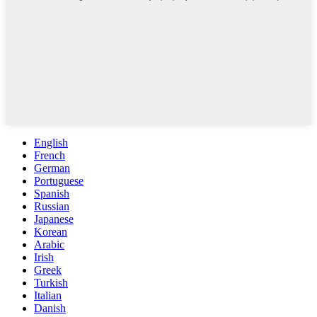
English
French
German
Portuguese
Spanish
Russian
Japanese
Korean
Arabic
Irish
Greek
Turkish
Italian
Danish