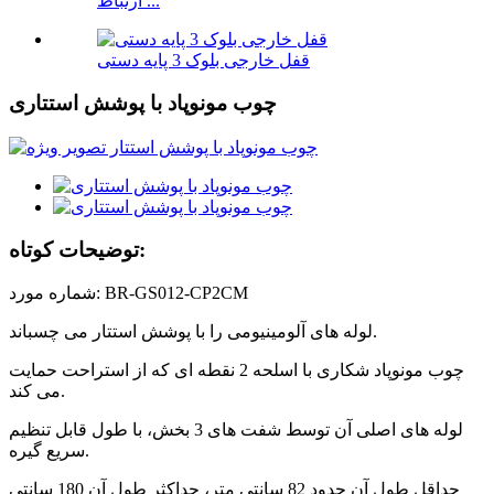
ارتباط ...
قفل خارجی بلوک 3 پایه دستی
چوب مونوپاد با پوشش استتاری
توضیحات کوتاه:
شماره مورد: BR-GS012-CP2CM
لوله های آلومینیومی را با پوشش استتار می چسباند.
چوب مونوپاد شکاری با اسلحه 2 نقطه ای که از استراحت حمایت
می کند.
لوله های اصلی آن توسط شفت های 3 بخش، با طول قابل تنظیم
سریع گیره.
حداقل طول آن حدود 82 سانتی متر، حداکثر طول آن 180 سانتی