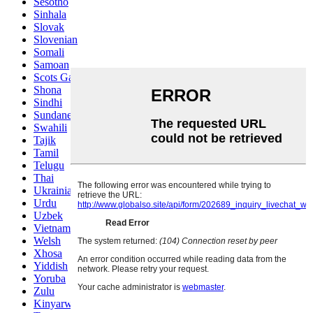
Sesotho
Sinhala
Slovak
Slovenian
Somali
Samoan
Scots Gaelic
Shona
Sindhi
Sundanese
Swahili
Tajik
Tamil
Telugu
Thai
Ukrainian
Urdu
Uzbek
Vietnamese
Welsh
Xhosa
Yiddish
Yoruba
Zulu
Kinyarwanda